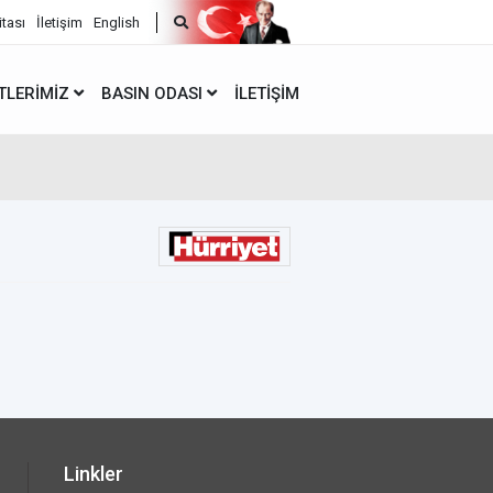
itası
İletişim
English
TLERIMIZ
BASIN ODASI
İLETIŞIM
Linkler