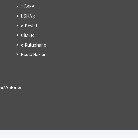
TÜSEB
USHAŞ
e-Devlet
CİMER
e-Kütüphane
Hasta Hakları
ya/Ankara