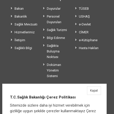
Bakan
Duyurular
TÜSEB
Bakanlık
Personel
USHAŞ
Duyuruları
Sağlık Mevzuatı
e-Devlet
Sağlık Turizmi
Hizmetlerimiz
CİMER
Bilgi Edinme
İletişim
e-Kütüphane
Sağlıkta
Sağlıklı Bilgi
Hasta Hakları
Buluşma
Noktası
Doküman
Yönetim
Sistemi
Kapat
T.C.Sağlık Bakanlığı
T.C.Sağlık Bakanlığı Çerez Politikası
Üniversiteler Mahallesi Şehit Mehmet Bayraktar
Sitemizde sizlere daha iyi hizmet verebilmek için
Caddesi No:3 Çankaya/Ankara
gizliliğe uygun şekilde çerezler kullanmaktayız Çerez