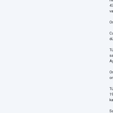
na
47
va
Or
Ca
dü
Tü
sa
Ay
Or
or
Tü
19
ka
Sa