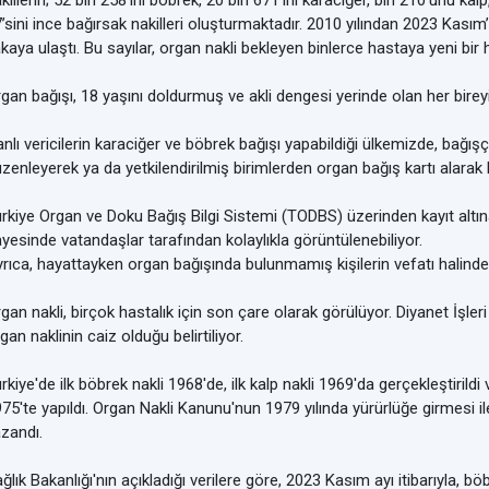
killerin; 52 bin 258'ini böbrek, 20 bin 671’ini karaciğer, bin 210’unu kal
’sini ince bağırsak nakilleri oluşturmaktadır. 2010 yılından 2023 Kasım’
kaya ulaştı. Bu sayılar, organ nakli bekleyen binlerce hastaya yeni bi
gan bağışı, 18 yaşını doldurmuş ve akli dengesi yerinde olan her bireyi
nlı vericilerin karaciğer ve böbrek bağışı yapabildiği ülkemizde, bağış
zenleyerek ya da yetkilendirilmiş birimlerden organ bağış kartı alarak b
rkiye Organ ve Doku Bağış Bilgi Sistemi (TODBS) üzerinden kayıt altın
yesinde vatandaşlar tarafından kolaylıkla görüntülenebiliyor.
rıca, hayattayken organ bağışında bulunmamış kişilerin vefatı halinde, ail
gan nakli, birçok hastalık için son çare olarak görülüyor. Diyanet İşler
gan naklinin caiz olduğu belirtiliyor.
rkiye'de ilk böbrek nakli 1968'de, ilk kalp nakli 1969'da gerçekleştirildi ve
75'te yapıldı. Organ Nakli Kanunu'nun 1979 yılında yürürlüğe girmesi i
zandı.
ğlık Bakanlığı'nın açıkladığı verilere göre, 2023 Kasım ayı itibarıyla, b