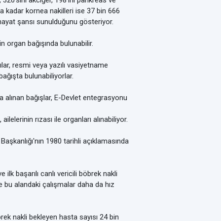
p, 320’sini akciğer, 198’ini pankreas ve
a kadar kornea nakilleri ise 37 bin 666
r hayat şansı sunulduğunu gösteriyor.
n organ bağışında bulunabilir.
çılar, resmi veya yazılı vasiyetname
ağışta bulunabiliyorlar.
a alınan bağışlar, E-Devlet entegrasyonu
elerinin rızası ile organları alınabiliyor.
i Başkanlığı'nın 1980 tarihli açıklamasında
 ilk başarılı canlı vericili böbrek nakli
le bu alandaki çalışmalar daha da hız
öbrek nakli bekleyen hasta sayısı 24 bin