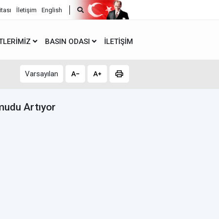
itası
İletişim
English
TLERIMIZ
BASIN ODASI
İLETIŞIM
Varsayılan
Umudu Artıyor