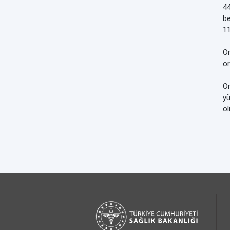
44
be
11
Or
or
Or
yü
ol