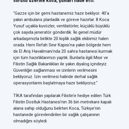
sorusu üzerine Koca, şunları ifade etti:
"Gazze için bir gemi hastanemiz hazır bekliyor. 40'a
yakın ambulans planladık ve göreve hazırlar. 8 Koca
Yusuf uçakla kuvözler, ventilatörler, küçüklü büyüklü
çok sayıda jeneratör gönderdik. İki genel müdür
arkadaşımızla birlikte 20 kişilik sağlık ekibimiz halen
orada. Hem Refah Sınır Kapısı'na yakın bölgede hem
de El Ariş Havalimanı'nda 20 sahra hastanesi kurmak
için tüm hazırlıklarımızı yaptık. Bunlarla ilgili Mısır ve
Filistin Sağlık Bakanlıkları ile yakın diyalog içindeyiz.
Güvenliğin sağlanması ve izinlerin verilmesini
bekliyoruz. İzin verilmesi halinde derhal sağlık
operasyonlarını başlatmaya hazır bekliyoruz."
TİKA tarafından yapılarak Filistin'e hediye edilen Türk
Filistin Dostluk Hastanesi'nin 36 bin metrekare kapalı
alana sahip olduğunu belirten Koca, Türkiye'nin
hastanede görevlendirilen bir sağlık çalışanının
olmadığını söyledi.