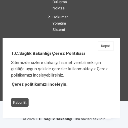
Buluşma
Noktası
Doküman
Yönetim
Sistemi
Kapat
T.C.Sağlık Bakanlığı
T.C.Sağlık Bakanlığı Çerez Politikası
Üniversiteler Mahallesi Şehit Mehmet Bayraktar
Sitemizde sizlere daha iyi hizmet verebilmek için
Caddesi No:3 Çankaya/Ankara
gizliliğe uygun şekilde çerezler kullanmaktayız Çerez
Santral:
+90 312 585 10 00
politikamızı inceleyebilirsiniz.
Çerez politikamızı inceleyin.
Diğer iletişim seçenekleri
Kabul Et
Çerez Politikası
Bilgi Güvenliği İhlal Bildirimi
© 2026
T.C. Sağlık Bakanlığı
Tüm hakları saklıdır.