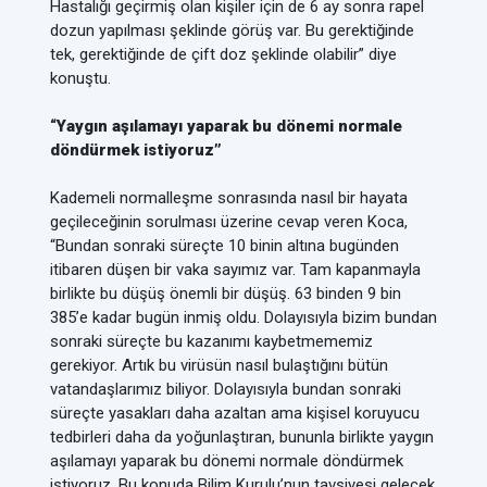
Hastalığı geçirmiş olan kişiler için de 6 ay sonra rapel
dozun yapılması şeklinde görüş var. Bu gerektiğinde
tek, gerektiğinde de çift doz şeklinde olabilir” diye
konuştu.
“Yaygın aşılamayı yaparak bu dönemi normale
döndürmek istiyoruz”
Kademeli normalleşme sonrasında nasıl bir hayata
geçileceğinin sorulması üzerine cevap veren Koca,
“Bundan sonraki süreçte 10 binin altına bugünden
itibaren düşen bir vaka sayımız var. Tam kapanmayla
birlikte bu düşüş önemli bir düşüş. 63 binden 9 bin
385’e kadar bugün inmiş oldu. Dolayısıyla bizim bundan
sonraki süreçte bu kazanımı kaybetmememiz
gerekiyor. Artık bu virüsün nasıl bulaştığını bütün
vatandaşlarımız biliyor. Dolayısıyla bundan sonraki
süreçte yasakları daha azaltan ama kişisel koruyucu
tedbirleri daha da yoğunlaştıran, bununla birlikte yaygın
aşılamayı yaparak bu dönemi normale döndürmek
istiyoruz. Bu konuda Bilim Kurulu’nun tavsiyesi gelecek