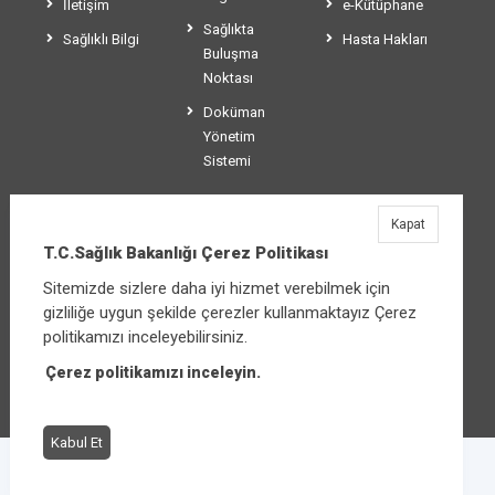
İletişim
e-Kütüphane
Sağlıkta
Sağlıklı Bilgi
Hasta Hakları
Buluşma
Noktası
Doküman
Yönetim
Sistemi
Kapat
T.C.Sağlık Bakanlığı
T.C.Sağlık Bakanlığı Çerez Politikası
Üniversiteler Mahallesi Şehit Mehmet Bayraktar
Sitemizde sizlere daha iyi hizmet verebilmek için
Caddesi No:3 Çankaya/Ankara
gizliliğe uygun şekilde çerezler kullanmaktayız Çerez
Santral:
+90 312 585 10 00
politikamızı inceleyebilirsiniz.
Çerez politikamızı inceleyin.
Diğer iletişim seçenekleri
Kabul Et
Çerez Politikası
Bilgi Güvenliği İhlal Bildirimi