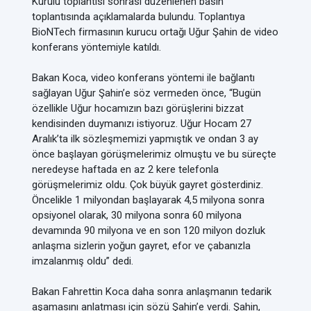
Kurulu toplantısı sonrası düzenlenen basın
toplantısında açıklamalarda bulundu. Toplantıya
BioNTech firmasının kurucu ortağı Uğur Şahin de video
konferans yöntemiyle katıldı.
Bakan Koca, video konferans yöntemi ile bağlantı
sağlayan Uğur Şahin’e söz vermeden önce, “Bugün
özellikle Uğur hocamızın bazı görüşlerini bizzat
kendisinden duymanızı istiyoruz. Uğur Hocam 27
Aralık’ta ilk sözleşmemizi yapmıştık ve ondan 3 ay
önce başlayan görüşmelerimiz olmuştu ve bu süreçte
neredeyse haftada en az 2 kere telefonla
görüşmelerimiz oldu. Çok büyük gayret gösterdiniz.
Öncelikle 1 milyondan başlayarak 4,5 milyona sonra
opsiyonel olarak, 30 milyona sonra 60 milyona
devamında 90 milyona ve en son 120 milyon dozluk
anlaşma sizlerin yoğun gayret, efor ve çabanızla
imzalanmış oldu” dedi.
Bakan Fahrettin Koca daha sonra anlaşmanın tedarik
aşamasını anlatması için sözü Şahin’e verdi. Şahin,