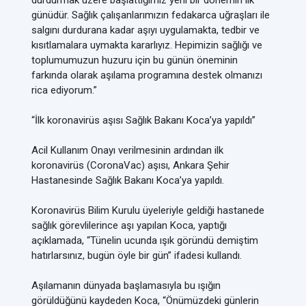
durdurmak üzere başlattığımız yeni bir dönemin ilk
günüdür. Sağlık çalışanlarımızın fedakarca uğraşları ile
salgını durdurana kadar aşıyı uygulamakta, tedbir ve
kısıtlamalara uymakta kararlıyız. Hepimizin sağlığı ve
toplumumuzun huzuru için bu günün öneminin
farkında olarak aşılama programına destek olmanızı
rica ediyorum.”
“İlk koronavirüs aşısı Sağlık Bakanı Koca’ya yapıldı”
Acil Kullanım Onayı verilmesinin ardından ilk
koronavirüs (CoronaVac) aşısı, Ankara Şehir
Hastanesinde Sağlık Bakanı Koca’ya yapıldı.
Koronavirüs Bilim Kurulu üyeleriyle geldiği hastanede
sağlık görevlilerince aşı yapılan Koca, yaptığı
açıklamada, “Tünelin ucunda ışık göründü demiştim
hatırlarsınız, bugün öyle bir gün” ifadesi kullandı.
Aşılamanın dünyada başlamasıyla bu ışığın
görüldüğünü kaydeden Koca, “Önümüzdeki günlerin