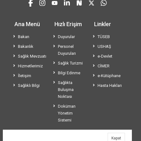
Ana Menü
Hızlı Erişim
Linkler
Bakan
Duyurular
TÜSEB
Bakanlık
Personel
USHAŞ
Duyuruları
Sağlık Mevzuatı
e-Devlet
Sağlık Turizmi
Hizmetlerimiz
CİMER
Bilgi Edinme
İletişim
e-Kütüphane
Sağlıkta
Sağlıklı Bilgi
Hasta Hakları
Buluşma
Noktası
Doküman
Yönetim
Sistemi
Kapat