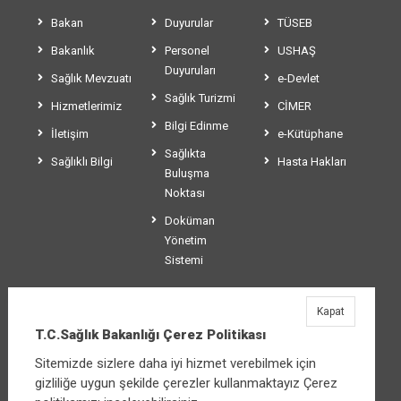
Bakan
Duyurular
TÜSEB
Bakanlık
Personel
USHAŞ
Duyuruları
Sağlık Mevzuatı
e-Devlet
Sağlık Turizmi
Hizmetlerimiz
CİMER
Bilgi Edinme
İletişim
e-Kütüphane
Sağlıkta
Sağlıklı Bilgi
Hasta Hakları
Buluşma
Noktası
Doküman
Yönetim
Sistemi
Kapat
T.C.Sağlık Bakanlığı
T.C.Sağlık Bakanlığı Çerez Politikası
Üniversiteler Mahallesi Şehit Mehmet Bayraktar
Sitemizde sizlere daha iyi hizmet verebilmek için
Caddesi No:3 Çankaya/Ankara
gizliliğe uygun şekilde çerezler kullanmaktayız Çerez
Santral:
+90 312 585 10 00