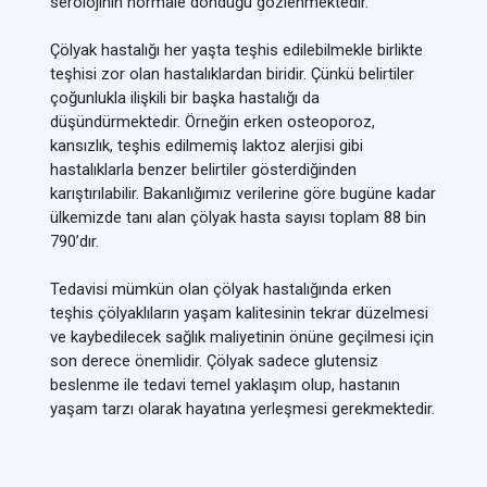
serolojinin normale döndüğü gözlenmektedir.
Çölyak hastalığı her yaşta teşhis edilebilmekle birlikte
teşhisi zor olan hastalıklardan biridir. Çünkü belirtiler
çoğunlukla ilişkili bir başka hastalığı da
düşündürmektedir. Örneğin erken osteoporoz,
kansızlık, teşhis edilmemiş laktoz alerjisi gibi
hastalıklarla benzer belirtiler gösterdiğinden
karıştırılabilir. Bakanlığımız verilerine göre bugüne kadar
ülkemizde tanı alan çölyak hasta sayısı toplam 88 bin
790’dır.
Tedavisi mümkün olan çölyak hastalığında erken
teşhis çölyaklıların yaşam kalitesinin tekrar düzelmesi
ve kaybedilecek sağlık maliyetinin önüne geçilmesi için
son derece önemlidir. Çölyak sadece glutensiz
beslenme ile tedavi temel yaklaşım olup, hastanın
yaşam tarzı olarak hayatına yerleşmesi gerekmektedir.