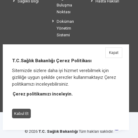
Sağlıklı Bilgi
Hasta Hakları
Buluşma
Noktası
Doküman
Yönetim
Sistemi
Kapat
T.C.Sağlık Bakanlığı
T.C.Sağlık Bakanlığı Çerez Politikası
Üniversiteler Mahallesi Şehit Mehmet Bayraktar
Sitemizde sizlere daha iyi hizmet verebilmek için
Caddesi No:3 Çankaya/Ankara
gizliliğe uygun şekilde çerezler kullanmaktayız Çerez
Santral:
+90 312 585 10 00
politikamızı inceleyebilirsiniz.
Çerez politikamızı inceleyin.
Diğer iletişim seçenekleri
Kabul Et
Çerez Politikası
Bilgi Güvenliği İhlal Bildirimi
© 2026
T.C. Sağlık Bakanlığı
Tüm hakları saklıdır.