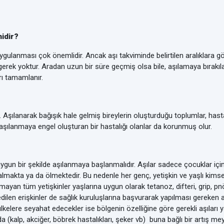
idir?
uygulanması çok önemlidir. Ancak aşı takviminde belirtilen aralıklar
gerek yoktur. Aradan uzun bir süre geçmiş olsa bile, aşılamaya bırakıla
rı tamamlanır.
rtar. Aşılanarak bağışık hale gelmiş bireylerin oluşturduğu toplumlar, hast
aşılanmaya engel oluşturan bir hastalığı olanlar da korunmuş olur.
 bir şekilde aşılanmaya başlanmalıdır. Aşılar sadece çocuklar için değ
kalmakta ya da ölmektedir. Bu nedenle her genç, yetişkin ve yaşlı kims
ayan tüm yetişkinler yaşlarına uygun olarak tetanoz, difteri, grip, pn
edilen erişkinler de sağlık kuruluşlarına başvurarak yapılması gereken 
 ülkelere seyahat edecekler ise bölgenin özelliğine göre gerekli aşıları 
 da (kalp, akciğer, böbrek hastalıkları, şeker vb) buna bağlı bir artış