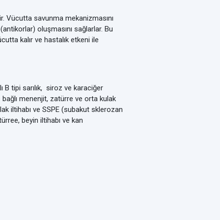
erilir. Vücutta savunma mekanizmasını
(antikorlar) oluşmasını sağlarlar. Bu
cutta kalır ve hastalık etkeni ile
B tipi sarılık, siroz ve karaciğer
e bağlı menenjit, zatürre ve orta kulak
lak iltihabı ve SSPE (subakut sklerozan
ree, beyin iltihabı ve kan