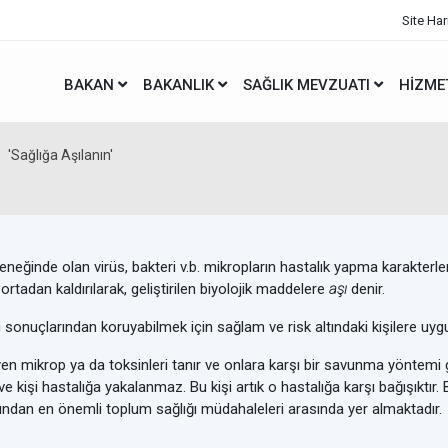
Site Har
BAKAN
BAKANLIK
SAĞLIK MEVZUATI
HIZME
'Sağlığa Aşılanın'
eğinde olan virüs, bakteri v.b. mikropların hastalık yapma karakterler
in ortadan kaldırılarak, geliştirilen biyolojik maddelere
aşı
denir.
 sonuçlarından koruyabilmek için sağlam ve risk altındaki kişilere uygu
en mikrop ya da toksinleri tanır ve onlara karşı bir savunma yöntemi g
e kişi hastalığa yakalanmaz. Bu kişi artık o hastalığa karşı bağışıktır. 
sından en önemli toplum sağlığı müdahaleleri arasında yer almaktadır.