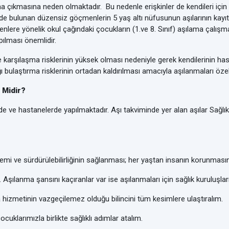
na çıkmasına neden olmaktadır. Bu nedenle erişkinler de kendileri i
e bulunan düzensiz göçmenlerin 5 yaş altı nüfusunun aşılarının kayıt al
nlere yönelik okul çağındaki çocukların (1.ve 8. Sınıf) aşılama çalışm
pılması önemlidir.
r ile karşılaşma risklerinin yüksek olması nedeniyle gerek kendilerinin 
ı bulaştırma risklerinin ortadan kaldırılması amacıyla aşılanmaları özell
 Midir?
nde ve hastanelerde yapılmaktadır. Aşı takviminde yer alan aşılar Sağlı
i ve sürdürülebilirliğinin sağlanması; her yaştan insanın korunmasın
 Aşılanma şansını kaçıranlar var ise aşılanmaları için sağlık kuruluşlar
ma hizmetinin vazgeçilemez olduğu bilincini tüm kesimlere ulaştıralım.
ocuklarımızla birlikte sağlıklı adımlar atalım.