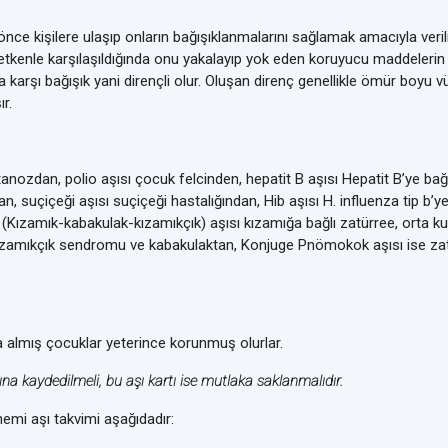
n önce kişilere ulaşıp onların bağışıklanmalarını sağlamak amacıyla v
 etkenle karşılaşıldığında onu yakalayıp yok eden koruyucu maddelerin 
ra karşı bağışık yani dirençli olur. Oluşan direnç genellikle ömür boyu vü
r.
ozdan, polio aşısı çocuk felcinden, hepatit B aşısı Hepatit B’ye bağlı 
tan, suçiçeği aşısı suçiçeği hastalığından, Hib aşısı H. influenza tip b’y
 (Kızamık-kabakulak-kızamıkçık) aşısı kızamığa bağlı zatürree, orta ku
ızamıkçık sendromu ve kabakulaktan, Konjuge Pnömokok aşısı ise zatür
la almış çocuklar yeterince korunmuş olurlar.
tına kaydedilmeli, bu aşı kartı ise mutlaka saklanmalıdır.
mi aşı takvimi aşağıdadır: