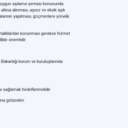
çin uygun aşılama şeması konusunda
tına alınması, aşısız ve eksik aşılı
alarının yapılması; göçmenlere yönelik
hastalıklardan korunması gerekse hizmet
ikle önemlidir.
k Bakanlığı kurum ve kuruluşlarında
ı sağlamak hedeflenmelidir.
ına götürelim.