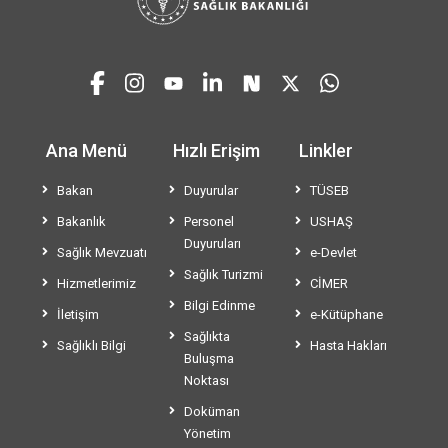
Ana Menü
Hızlı Erişim
Linkler
Bakan
Duyurular
TÜSEB
Bakanlık
Personel
USHAŞ
Duyuruları
Sağlık Mevzuatı
e-Devlet
Sağlık Turizmi
Hizmetlerimiz
CİMER
Bilgi Edinme
İletişim
e-Kütüphane
Sağlıkta
Sağlıklı Bilgi
Hasta Hakları
Buluşma
Noktası
Doküman
Yönetim