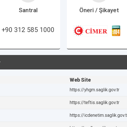
Santral
Öneri / Şikayet
+90 312 585 1000
r
Web Site
https://yhgm.saglik.gov.tr
https://teftis.saglik.gov.tr
https://icdenetim.saglik.gov.t