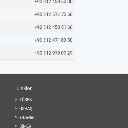
+90 312 458 50 00
+90 312 573 70 50
+90 312 458 51 60
+90 312 471 83 50
+90 312 979 00 29
Linkler
TÜSEB
USHAŞ
e-Devlet
CİMER