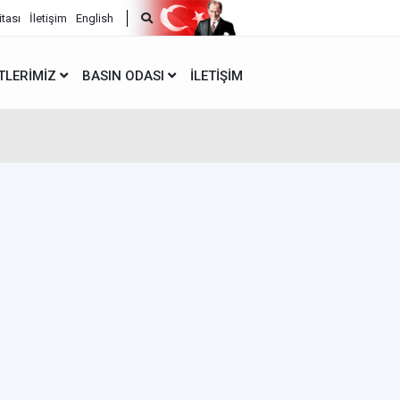
itası
İletişim
English
TLERIMIZ
BASIN ODASI
İLETIŞIM