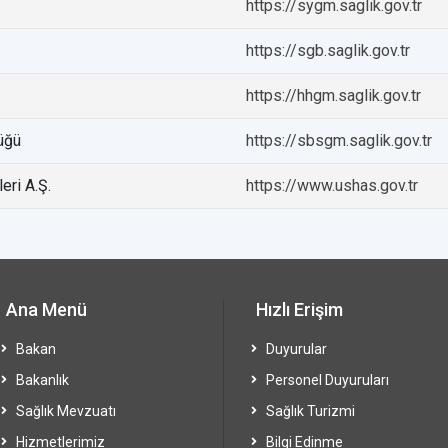
https://sygm.saglik.gov.tr
https://sgb.saglik.gov.tr
https://hhgm.saglik.gov.tr
üğü
https://sbsgm.saglik.gov.tr
eri A.Ş.
https://www.ushas.gov.tr
Ana Menü
Hızlı Erişim
Bakan
Duyurular
Bakanlık
Personel Duyuruları
Sağlık Mevzuatı
Sağlık Turizmi
Hizmetlerimiz
Bilgi Edinme