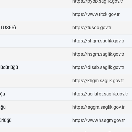
https://pydb.saglik.gov.tr
https://www.titck.gov.tr
 (TÜSEB)
https://tuseb.gov.tr
https://shgm.saglik.gov.tr
https://hsgm.saglik.gov.tr
 Müdürlüğü
https://disab.saglik.gov.tr
https://khgm.saglik.gov.tr
üğü
https://acilafet.saglik.gov.tr
üğü
https://sggm.saglik.gov.tr
ürlüğü
https://www.hssgm.gov.tr