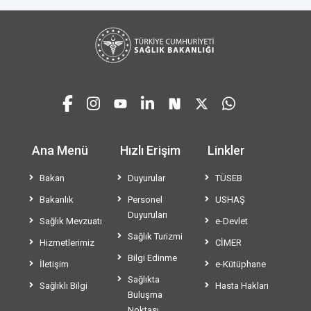
Ana Menü
Hızlı Erişim
Linkler
Bakan
Duyurular
TÜSEB
Bakanlık
Personel
USHAŞ
Duyuruları
Sağlık Mevzuatı
e-Devlet
Sağlık Turizmi
Hizmetlerimiz
CİMER
Bilgi Edinme
İletişim
e-Kütüphane
Sağlıkta
Sağlıklı Bilgi
Hasta Hakları
Buluşma
Noktası