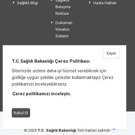
Sağlıkta
Sağlıklı Bilgi
Hasta Hakları
Buluşma
Noktası
Doküman
Yönetim
Sistemi
Kapat
T.C.Sağlık Bakanlığı
T.C.Sağlık Bakanlığı Çerez Politikası
Üniversiteler Mahallesi Şehit Mehmet Bayraktar
Sitemizde sizlere daha iyi hizmet verebilmek için
Caddesi No:3 Çankaya/Ankara
gizliliğe uygun şekilde çerezler kullanmaktayız Çerez
Santral:
+90 312 585 10 00
politikamızı inceleyebilirsiniz.
Çerez politikamızı inceleyin.
Diğer iletişim seçenekleri
Kabul Et
Çerez Politikası
Bilgi Güvenliği İhlal Bildirimi
© 2026
T.C. Sağlık Bakanlığı
Tüm hakları saklıdır.