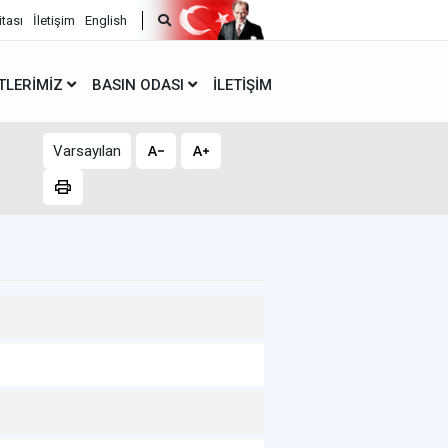
itası
İletişim
English
TLERIMIZ
BASIN ODASI
İLETIŞIM
Varsayılan