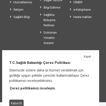
Sağlık Turizmi
Hizmetlerimiz
CİMER
Bilgi Edinme
İletişim
e-Kütüphane
Sağlıkta
Sağlıklı Bilgi
Hasta Hakları
Buluşma
Noktası
Doküman
Yönetim
Sistemi
Kapat
T.C.Sağlık Bakanlığı
T.C.Sağlık Bakanlığı Çerez Politikası
Üniversiteler Mahallesi Şehit Mehmet Bayraktar
Sitemizde sizlere daha iyi hizmet verebilmek için
Caddesi No:3 Çankaya/Ankara
gizliliğe uygun şekilde çerezler kullanmaktayız Çerez
Santral:
+90 312 585 10 00
politikamızı inceleyebilirsiniz.
Çerez politikamızı inceleyin.
Diğer iletişim seçenekleri
Kabul Et