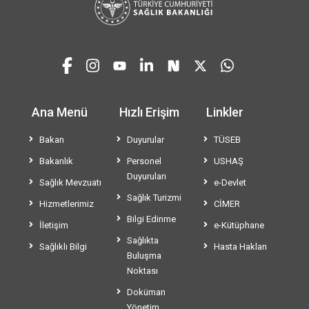
Ana Menü
Hızlı Erişim
Linkler
Bakan
Duyurular
TÜSEB
Bakanlık
Personel
USHAŞ
Duyuruları
Sağlık Mevzuatı
e-Devlet
Sağlık Turizmi
Hizmetlerimiz
CİMER
Bilgi Edinme
İletişim
e-Kütüphane
Sağlıkta
Sağlıklı Bilgi
Hasta Hakları
Buluşma
Noktası
Doküman
Yönetim