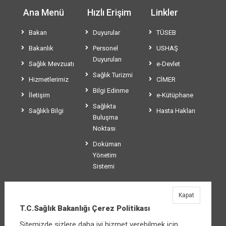
Ana Menü
Hızlı Erişim
Linkler
Bakan
Duyurular
TÜSEB
Bakanlık
Personel
USHAŞ
Duyuruları
Sağlık Mevzuatı
e-Devlet
Sağlık Turizmi
Hizmetlerimiz
CİMER
Bilgi Edinme
İletişim
e-Kütüphane
Sağlıkta
Sağlıklı Bilgi
Hasta Hakları
Buluşma
Noktası
Doküman
Yönetim
Sistemi
Kapat
T.C.Sağlık Bakanlığı
T.C.Sağlık Bakanlığı Çerez Politikası
Üniversiteler Mahallesi Şehit Mehmet Bayraktar
Sitemizde sizlere daha iyi hizmet verebilmek için