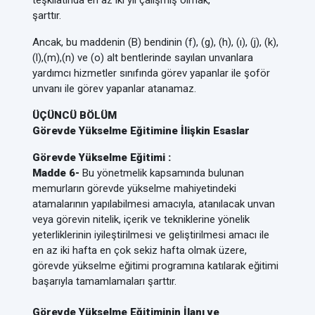
teşkilatında en az iki yıl çalışmış olmak,
şarttır.
Ancak, bu maddenin (B) bendinin (f), (g), (h), (ı), (j), (k),
(l),(m),(n) ve (o) alt bentlerinde sayılan unvanlara
yardımcı hizmetler sınıfında görev yapanlar ile şoför
unvanı ile görev yapanlar atanamaz.
ÜÇÜNCÜ BÖLÜM
Görevde Yükselme Eğitimine İlişkin Esaslar
Görevde Yükselme Eğitimi :
Madde 6-
Bu yönetmelik kapsamında bulunan
memurların görevde yükselme mahiyetindeki
atamalarının yapılabilmesi amacıyla, atanılacak unvan
veya görevin nitelik, içerik ve tekniklerine yönelik
yeterliklerinin iyileştirilmesi ve geliştirilmesi amacı ile
en az iki hafta en çok sekiz hafta olmak üzere,
görevde yükselme eğitimi programına katılarak eğitimi
başarıyla tamamlamaları şarttır.
Görevde Yükselme Eğitiminin İlanı ve