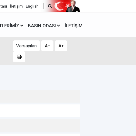
itası
İletişim
English
TLERIMIZ
BASIN ODASI
İLETIŞIM
Varsayılan