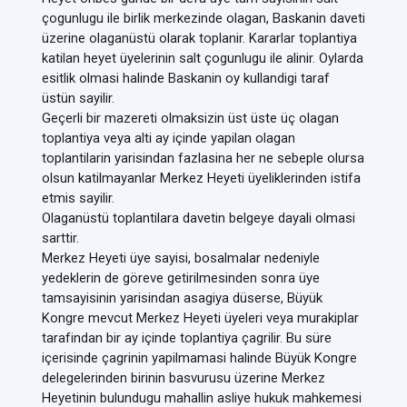
çogunlugu ile birlik merkezinde olagan, Baskanin daveti
üzerine olaganüstü olarak toplanir. Kararlar toplantiya
katilan heyet üyelerinin salt çogunlugu ile alinir. Oylarda
esitlik olmasi halinde Baskanin oy kullandigi taraf
üstün sayilir.
Geçerli bir mazereti olmaksizin üst üste üç olagan
toplantiya veya alti ay içinde yapilan olagan
toplantilarin yarisindan fazlasina her ne sebeple olursa
olsun katilmayanlar Merkez Heyeti üyeliklerinden istifa
etmis sayilir.
Olaganüstü toplantilara davetin belgeye dayali olmasi
sarttir.
Merkez Heyeti üye sayisi, bosalmalar nedeniyle
yedeklerin de göreve getirilmesinden sonra üye
tamsayisinin yarisindan asagiya düserse, Büyük
Kongre mevcut Merkez Heyeti üyeleri veya murakiplar
tarafindan bir ay içinde toplantiya çagrilir. Bu süre
içerisinde çagrinin yapilmamasi halinde Büyük Kongre
delegelerinden birinin basvurusu üzerine Merkez
Heyetinin bulundugu mahallin asliye hukuk mahkemesi