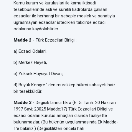
Kamu kurum ve kuruluslari ile kamu iktisadi
tesebbüslerinde asli ve sürekli kadrolarda çalisan
eczacilar ile herhangi bir sebeple meslek ve sanatiyla
ugrasmayan eczacilar istedikleri takdirde eczaci
odalarina kaydolabilirler.
Madde 2
- Türk Eczacilari Birligi :
a) Eczaci Odalari,
b) Merkez Heyeti,
c) Yüksek Haysiyet Divani,
d) Büyük Kongre ' den mürekkep hükmi sahsiyeti haiz
bir tesekküldür.
Madde 3
- Degisik birinci fikra (R. G: Tarih: 20 Haziran
1997 Sayi: 23025 Madde:17) Türk Eczacilari Birligi ve
eczaci odalari kurulus amaçlari disinda faaliyette
bulunamazlar. (Bu hükmün uygulanmasinda Ek Madde-
1'e bakiniz.) (Degisiklikten önceki hali: