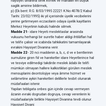
haysiyet divanina sevk etmek ve mahallin en büyük
saglik amirine bildirmek,
p) (Ek bent: R.G. 8/03/1995 22221 K.No:4078/2 Kabul
Tarihi: 23/02/1995) iki yil içerisinde üyelik vecibelerini
yerine getirmeyen eczacilarin odaya üyelik kayitlarini
Merkez Heyetinin kabulü halinde silmek.
Madde 21
- idare Heyeti meslektaslar arasinda
vukuunu herhangi bir suretle haber aldigi ihtilâflari hal
ve telife çalisir ve icabinda tahkikatini tamamlayarak
evrakini Haysiyet Divanina verir.
Madde 22
- 20 nci maddenin a, b, c, d ve e bentlerinin
sumulüne giren fiil ve hareketler idare Heyetlerince hal
ve tesviye edilmedigi takdirde meslek âdabi ile telifi
mümkün olmayan hallere kalkistiklari görülen meslek
mensuplarini deontolojiye veya âmme hizmet ve
selâmetine aykiri hareketleri delillerle tesbit olunarak
müdafaalari istenir.
Yapilan tebligata onbes gün içinde cevap vermeyen
âzanin evraki dogrudan dogruya, cevap verenlerin ki
müdafaalariyle birlikte Haysiyet Divanina tevdi olunur.
Haysiyet Divani: