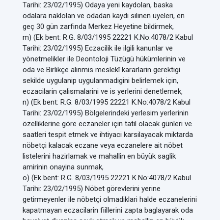
Tarihi: 23/02/1995) Odaya yeni kaydolan, baska
odalara naklolan ve odadan kaydi silinen üyeleri, en
geç 30 gün zarfinda Merkez Heyetine bildirmek,
m) (Ek bent: R.G. 8/03/1995 22221 K.No:4078/2 Kabul
Tarihi: 23/02/1995) Eczacilik ile ilgili kanunlar ve
yönetmelikler ile Deontoloji Tüzügü hükümlerinin ve
oda ve Birlikçe alinmis meslekî kararlarin gerektigi
sekilde uygulanip uygulanmadigini belirlemek için,
eczacilarin çalismalarini ve is yerlerini denetlemek,
n) (Ek bent: R.G. 8/03/1995 22221 K.No:4078/2 Kabul
Tarihi: 23/02/1995) Bölgelerindeki yerlesim yerlerinin
özelliklerine göre eczaneler için tatil olacak günleri ve
saatleri tespit etmek ve ihtiyaci karsilayacak miktarda
nöbetçi kalacak eczane veya eczanelere ait nöbet
listelerini hazirlamak ve mahallin en büyük saglik
amirinin onayina sunmak,
o) (Ek bent: R.G. 8/03/1995 22221 K.No:4078/2 Kabul
Tarihi: 23/02/1995) Nöbet görevlerini yerine
getirmeyenler ile nöbetçi olmadiklari halde eczanelerini
kapatmayan eczacilarin fiillerini zapta baglayarak oda