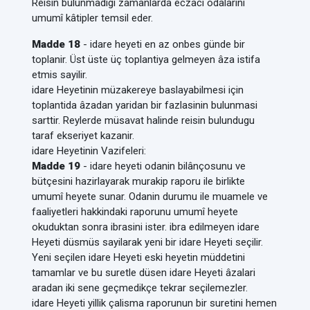
Reisin bulunmadigi zamanlarda eczaci odalarini
umumî kâtipler temsil eder.
Madde 18
- idare heyeti en az onbes günde bir
toplanir. Üst üste üç toplantiya gelmeyen âza istifa
etmis sayilir.
idare Heyetinin müzakereye baslayabilmesi için
toplantida âzadan yaridan bir fazlasinin bulunmasi
sarttir. Reylerde müsavat halinde reisin bulundugu
taraf ekseriyet kazanir.
idare Heyetinin Vazifeleri:
Madde 19
- idare heyeti odanin bilânçosunu ve
bütçesini hazirlayarak murakip raporu ile birlikte
umumî heyete sunar. Odanin durumu ile muamele ve
faaliyetleri hakkindaki raporunu umumî heyete
okuduktan sonra ibrasini ister. ibra edilmeyen idare
Heyeti düsmüs sayilarak yeni bir idare Heyeti seçilir.
Yeni seçilen idare Heyeti eski heyetin müddetini
tamamlar ve bu suretle düsen idare Heyeti âzalari
aradan iki sene geçmedikçe tekrar seçilemezler.
idare Heyeti yillik çalisma raporunun bir suretini hemen