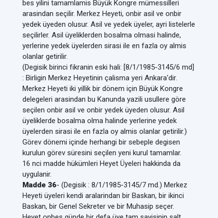
bes yilini tamamlamis Büyük Kongre mümessilleri
arasindan seçilir. Merkez Heyeti, onbir asil ve onbir
yedek üyeden olusur. Asil ve yedek üyeler, ayri listelerle
seçilirler. Asil üyeliklerden bosalma olmasi halinde,
yerlerine yedek üyelerden sirasi ile en fazla oy almis
olanlar getirilir.
(Degisik birinci fikranin eski hali: [8/1/1985-3145/6 md]
: Birligin Merkez Heyetinin çalisma yeri Ankara'dir.
Merkez Heyeti iki yillik bir dönem için Büyük Kongre
delegeleri arasindan bu Kanunda yazili usullere göre
seçilen onbir asil ve onbir yedek üyeden olusur. Asil
üyeliklerde bosalma olma halinde yerlerine yedek
üyelerden sirasi ile en fazla oy almis olanlar getirilir.)
Görev dönemi içinde herhangi bir sebeple degisen
kurulun görev süresini seçilen yeni kurul tamamlar.
16 nci madde hükümleri Heyet Üyeleri hakkinda da
uygulanir.
Madde 36
- (Degisik : 8/1/1985-3145/7 md.) Merkez
Heyeti üyeleri kendi aralarindan bir Baskan, bir ikinci
Baskan, bir Genel Sekreter ve bir Muhasip seçer.
Heyet onbes günde bir defa üye tam sayisinin salt