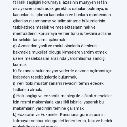
f) Halk sagligini korumaya, âzasinin muayyen refâh
seviyesine ulastiracak gerekli is sahalari bulmaya, is
kanunlari ile içtimaî kanunlarin ve bunlara müsteniden
çikarilan nizamname ve talimatname hükümlerinin
tatbikatinda meslek ve meslektaslarin hak ve
menfaatlerini korumaya ve her türlü is tevziini âdilane
bir sekilde tanzime çalismak.
g) Azasindan yasli ve malul olanlarla ölenlerin
bakmakla mükellef oldugu kimselere yardim etmek
üzere meslekdaslar arasinda yardimlasma sandigi
kurmak,
h) Eczanesi bulunmayan yerlerde eczane açilmasi için
icabeden tesebbüslerde bulunmak,
i) Yerli tibbi müstahzarlarin revacini temin edecek
tedbirleri almak,
j) Halk sagligi ve eczacilik meslegi ile alâkali meseleler
için resmi makamlarla karsilikli isbirligi yaparak bu
makamlarin yardimini temine çalismak,
k) Eczacilar ve Eczaneler Kanununa göre azasinin
tutmaya mecbur oldugu defterleri tertip, tabi ve bedeli