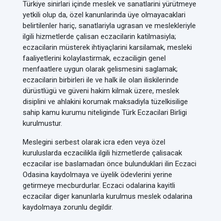
Türkiye sinirlari içinde meslek ve sanatlarini yürütmeye
yetkili olup da, özel kanunlarinda üye olmayacaklari
belirtilenler hariç, sanatlariyla ugrasan ve meslekleriyle
ilgili hizmetlerde çalisan eczacilarin katilmasiyla;
eczacilarin müsterek ihtiyaçlarini karsilamak, mesleki
faaliyetlerini kolaylastirmak, eczaciligin genel
menfaatlere uygun olarak gelismesini saglamak;
eczacilarin birbirleri ile ve halk ile olan iliskilerinde
dürüstlügü ve güveni hakim kilmak üzere, meslek
disiplini ve ahlakini korumak maksadiyla tüzelkisilige
sahip kamu kurumu niteliginde Türk Eczacilari Birligi
kurulmustur.
Meslegini serbest olarak icra eden veya özel
kuruluslarda eczacilikla ilgili hizmetlerde çalisacak
eczacilar ise baslamadan önce bulunduklari ilin Eczaci
Odasina kaydolmaya ve üyelik ödevlerini yerine
getirmeye mecburdurlar. Eczaci odalarina kayitli
eczacilar diger kanunlarla kurulmus meslek odalarina
kaydolmaya zorunlu degildir.