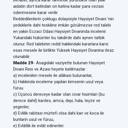
beraber, ayrica karar tarihinde yürürlükte olan yillik
aidatin dört katindan on katina kadar para cezasi
ödenmesine karar verilir.
Reddedilenlerin çoklugu dolayisiyle Haysiyet Divani 'nin
yedeklerle dahi teskiline imkân görülmezse red talebi
en yakin Eczaci Odasi Haysiyet Divaninda incelenir.
Yukaridaki hükümler bu takdirde dahi aynen tatbik
olunur. Red talebinin reddi hakkindaki kararlara karsi
esas mesele ile birlikte Yüksek Haysiyet Divanina itiraz
olunabilir.
Madde 29
- Asagidaki vaziyette bulunan Haysiyet
Divani Reis ve Azasi heyete katilmazlar :
a) incelenilen mesele ile alâkasi bulunanlar,
b) Hakkinda inceleme yapilan kimsenin usul veya
füruu.
c) Üçüncü dereceye kadar olan civar hisimlari (bu
derece dahil) kardes, amca, dayi, hala, teyze ve
yegenler,
d) Evlilik rabitasi mürtefi olsa dahi kari ve koca ile
bunlarin usul ve füruu,
e) Evlâtlik ile evlât edinenler.