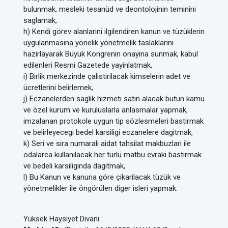
bulunmak, mesleki tesanüd ve deontolojinin teminini
saglamak,
h) Kendi görev alanlarini ilgilendiren kanun ve tüzüklerin
uygulanmasina yönelik yönetmelik taslaklarini
hazirlayarak Büyük Kongrenin onayina sunmak, kabul
edilenleri Resmi Gazetede yayinlatmak,
i) Birlik merkezinde çalistirilacak kimselerin adet ve
ücretlerini belirlemek,
j) Eczanelerden saglik hizmeti satin alacak bütün kamu
ve özel kurum ve kuruluslarla anlasmalar yapmak,
imzalanan protokole uygun tip sözlesmeleri bastirmak
ve belirleyecegi bedel karsiligi eczanelere dagitmak,
k) Seri ve sira numarali aidat tahsilat makbuzlari ile
odalarca kullanilacak her türlü matbu evraki bastirmak
ve bedeli karsiliginda dagitmak,
l) Bu Kanun ve kanuna göre çikarilacak tüzük ve
yönetmelikler ile öngörülen diger isleri yapmak.
Yüksek Haysiyet Divani :