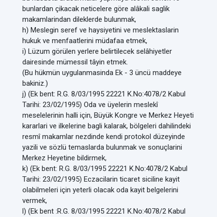
bunlardan çikacak neticelere göre alâkali saglik
makamlarindan dileklerde bulunmak,
h) Meslegin seref ve haysiyetini ve meslektaslarin
hukuk ve menfaatlerini müdafaa etmek,
i) Lüzum görülen yerlere belirtilecek selâhiyetler
dairesinde mümessil tâyin etmek.
(Bu hükmün uygulanmasinda Ek - 3 üncü maddeye
bakiniz.)
j) (Ek bent: R.G. 8/03/1995 22221 K.No:4078/2 Kabul
Tarihi: 23/02/1995) Oda ve üyelerin meslekî
meselelerinin halli için, Büyük Kongre ve Merkez Heyeti
kararlari ve ilkelerine bagli kalarak, bölgeleri dahilindeki
resmî makamlar nezdinde kendi protokol düzeyinde
yazili ve sözlü temaslarda bulunmak ve sonuçlarini
Merkez Heyetine bildirmek,
k) (Ek bent: R.G. 8/03/1995 22221 K.No:4078/2 Kabul
Tarihi: 23/02/1995) Eczacilarin ticaret siciline kayit
olabilmeleri için yeterli olacak oda kayit belgelerini
vermek,
l) (Ek bent :R.G. 8/03/1995 22221 K.No:4078/2 Kabul