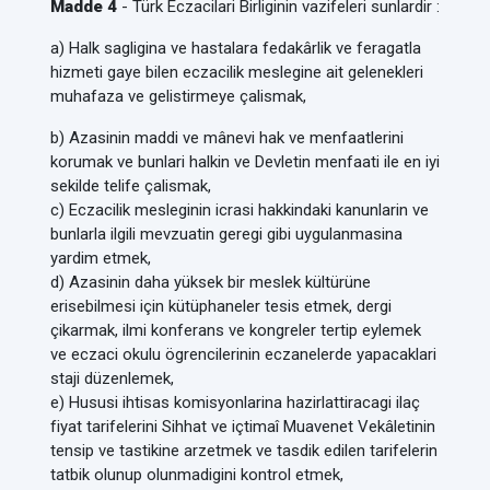
Madde 4
- Türk Eczacilari Birliginin vazifeleri sunlardir :
a) Halk sagligina ve hastalara fedakârlik ve feragatla
hizmeti gaye bilen eczacilik meslegine ait gelenekleri
muhafaza ve gelistirmeye çalismak,
b) Azasinin maddi ve mânevi hak ve menfaatlerini
korumak ve bunlari halkin ve Devletin menfaati ile en iyi
sekilde telife çalismak,
c) Eczacilik mesleginin icrasi hakkindaki kanunlarin ve
bunlarla ilgili mevzuatin geregi gibi uygulanmasina
yardim etmek,
d) Azasinin daha yüksek bir meslek kültürüne
erisebilmesi için kütüphaneler tesis etmek, dergi
çikarmak, ilmi konferans ve kongreler tertip eylemek
ve eczaci okulu ögrencilerinin eczanelerde yapacaklari
staji düzenlemek,
e) Hususi ihtisas komisyonlarina hazirlattiracagi ilaç
fiyat tarifelerini Sihhat ve içtimaî Muavenet Vekâletinin
tensip ve tastikine arzetmek ve tasdik edilen tarifelerin
tatbik olunup olunmadigini kontrol etmek,