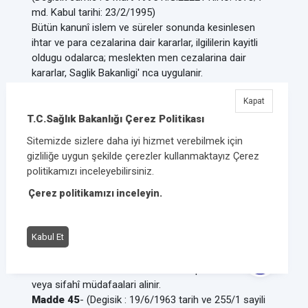
md. Kabul tarihi: 23/2/1995)
Bütün kanunî islem ve süreler sonunda kesinlesen
ihtar ve para cezalarina dair kararlar, ilgililerin kayitli
oldugu odalarca; meslekten men cezalarina dair
kararlar, Saglik Bakanligi' nca uygulanir.
Madde 41
- Bu kanunun 16 nci maddesi hükmü Büyük
Kapat
Kongre tarafindan seçilen Yüksek Haysiyet Divani
âzasi hakkinda da tatbik olunur.
T.C.Sağlık Bakanlığı Çerez Politikası
Madde 42
- Yüksek Haysiyet Divanina seçim ile gelen
Sitemizde sizlere daha iyi hizmet verebilmek için
asil ve yedek âzanin müddeti iki yildir. Eski âza yeniden
gizliliğe uygun şekilde çerezler kullanmaktayız Çerez
seçilebilir. Açilan asil âzaliga rey sirasina göre
politikamızı inceleyebilirsiniz.
yedeklerden alinir.
Çerez politikamızı inceleyin.
Madde 43
- Yüksek Haysiyet Divani üçte iki ekseriyeti
ile toplanir ve mevcudun üçte iki ekseriyetiyle karar
verir.
Kabul Et
Madde 44
- Bölge Haysiyet Divani tarafindan verilen
kararlarin Yüksek Haysiyet Divaninda tetkik ve
müzakeresi sirasinda alâkalilarin talepleri üzerine yazili
veya sifahî müdafaalari alinir.
Madde 45
- (Degisik : 19/6/1963 tarih ve 255/1 sayili