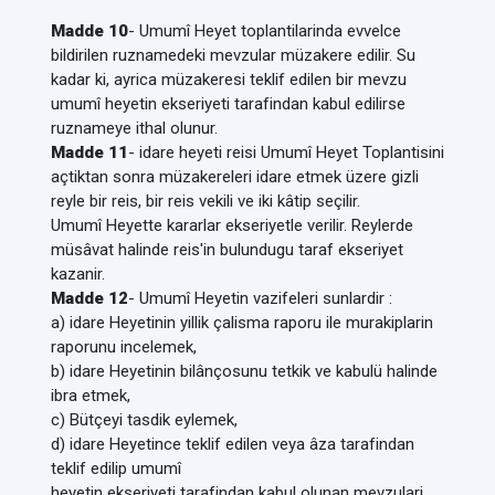
Madde 10
- Umumî Heyet toplantilarinda evvelce
bildirilen ruznamedeki mevzular müzakere edilir. Su
kadar ki, ayrica müzakeresi teklif edilen bir mevzu
umumî heyetin ekseriyeti tarafindan kabul edilirse
ruznameye ithal olunur.
Madde 11
- idare heyeti reisi Umumî Heyet Toplantisini
açtiktan sonra müzakereleri idare etmek üzere gizli
reyle bir reis, bir reis vekili ve iki kâtip seçilir.
Umumî Heyette kararlar ekseriyetle verilir. Reylerde
müsâvat halinde reis'in bulundugu taraf ekseriyet
kazanir.
Madde 12
- Umumî Heyetin vazifeleri sunlardir :
a) idare Heyetinin yillik çalisma raporu ile murakiplarin
raporunu incelemek,
b) idare Heyetinin bilânçosunu tetkik ve kabulü halinde
ibra etmek,
c) Bütçeyi tasdik eylemek,
d) idare Heyetince teklif edilen veya âza tarafindan
teklif edilip umumî
heyetin ekseriyeti tarafindan kabul olunan mevzulari