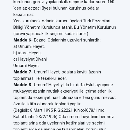
kurulunun görevi yapilacak ilk seçime kadar sürer. 150
'den az eczaci üyesi bulunan kurulmus odalar
kapatilmaz.
Yeni kurulacak odanin kurucu üyeleri Türk Eczacilari
Birligi Yönetim Kurulunca atanir. Bu Yönetim Kurulunun
görevi yapilacak ilk seçime kadar sürer.)
Madde 6
- Eczaci Odalarinin uzuvlari sunlardir :
a) Umumî Heyet,
b) idare Heyeti,
c) Haysiyet Divani,
Umumî Heyet:
Madde 7
- Umumî Heyet, odalara kayitli âzanin
toplanmasi ile tesekkül eder.
Madde 8
- Umumî Heyet yilda bir defa Eylül ayi içinde
mukayyet âzanin mutlak ekseriyeti ile içtima eder. ilk
toplantida ekseriyet hâsil olmazsa ertesi günü mevcut
âza ile iktifa olunarak toplanti yapilir.
(Degisik: 8 Mart 1995 R.G.22221 K.No:4078/1 md.
Kabul tarihi: 23/2/1995) Oda umumi heyetinin her nevi
toplantilarina oda üyelerinin katilmalari ve seçimli
toplantilarda da ayrica oy kullanmalari zorunludur.