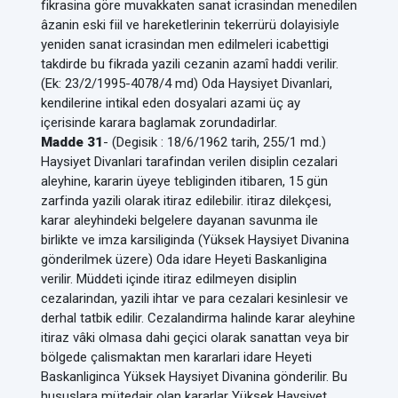
fikrasina göre muvakkaten sanat icrasindan menedilen
âzanin eski fiil ve hareketlerinin tekerrürü dolayisiyle
yeniden sanat icrasindan men edilmeleri icabettigi
takdirde bu fikrada yazili cezanin azamî haddi verilir.
(Ek: 23/2/1995-4078/4 md) Oda Haysiyet Divanlari,
kendilerine intikal eden dosyalari azami üç ay
içerisinde karara baglamak zorundadirlar.
Madde 31
- (Degisik : 18/6/1962 tarih, 255/1 md.)
Haysiyet Divanlari tarafindan verilen disiplin cezalari
aleyhine, kararin üyeye tebliginden itibaren, 15 gün
zarfinda yazili olarak itiraz edilebilir. itiraz dilekçesi,
karar aleyhindeki belgelere dayanan savunma ile
birlikte ve imza karsiliginda (Yüksek Haysiyet Divanina
gönderilmek üzere) Oda idare Heyeti Baskanligina
verilir. Müddeti içinde itiraz edilmeyen disiplin
cezalarindan, yazili ihtar ve para cezalari kesinlesir ve
derhal tatbik edilir. Cezalandirma halinde karar aleyhine
itiraz vâki olmasa dahi geçici olarak sanattan veya bir
bölgede çalismaktan men kararlari idare Heyeti
Baskanliginca Yüksek Haysiyet Divanina gönderilir. Bu
hususlara mütedair olan kararlar Yüksek Haysiyet