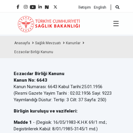
İletişim
English
☰
Anasayfa
Sağlık Mevzuatı
Kanunlar
Eczacılar Birliği Kanunu
Eczacılar Birliği Kanunu
Kanun No: 6643
Kanun Numarası: 6643 Kabul Tarihi:25.01.1956
(Resmi Gazete Yayim Tarihi : 02.02.1956 Sayi: 9223
Yayımlandığı Düstur: Tertip: 3 Cilt: 37 Sayfa: 250)
Birligin kuruluşu ve vazifeleri:
Madde 1
- (Degisik: 16/05/1983-K.H.K 69/1 md.;
Degistirilerek Kabül: 8/01/1985-3145/1 md.)