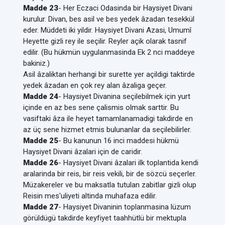
Madde 23
- Her Eczaci Odasinda bir Haysiyet Divani
kurulur. Divan, bes asil ve bes yedek âzadan tesekkül
eder. Müddeti iki yildir. Haysiyet Divani Azasi, Umumî
Heyette gizli rey ile seçilir. Reyler açik olarak tasnif
edilir. (Bu hükmün uygulanmasinda Ek 2 nci maddeye
bakiniz.)
Asil âzaliktan herhangi bir surette yer açildigi taktirde
yedek âzadan en çok rey alan âzaliga geçer.
Madde 24
- Haysiyet Divanina seçilebilmek için yurt
içinde en az bes sene çalismis olmak sarttir. Bu
vasiftaki âza ile heyet tamamlanamadigi takdirde en
az üç sene hizmet etmis bulunanlar da seçilebilirler.
Madde 25
- Bu kanunun 16 inci maddesi hükmü
Haysiyet Divani âzalari için de caridir.
Madde 26
- Haysiyet Divani âzalari ilk toplantida kendi
aralarinda bir reis, bir reis vekili, bir de sözcü seçerler.
Müzakereler ve bu maksatla tutulan zabitlar gizli olup
Reisin mes'uliyeti altinda muhafaza edilir.
Madde 27
- Haysiyet Divaninin toplanmasina lüzum
görüldügü takdirde keyfiyet taahhütlü bir mektupla