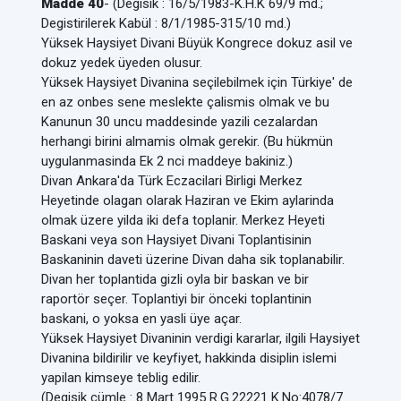
Madde 40
- (Degisik : 16/5/1983-K.H.K 69/9 md.;
Degistirilerek Kabül : 8/1/1985-315/10 md.)
Yüksek Haysiyet Divani Büyük Kongrece dokuz asil ve
dokuz yedek üyeden olusur.
Yüksek Haysiyet Divanina seçilebilmek için Türkiye' de
en az onbes sene meslekte çalismis olmak ve bu
Kanunun 30 uncu maddesinde yazili cezalardan
herhangi birini almamis olmak gerekir. (Bu hükmün
uygulanmasinda Ek 2 nci maddeye bakiniz.)
Divan Ankara'da Türk Eczacilari Birligi Merkez
Heyetinde olagan olarak Haziran ve Ekim aylarinda
olmak üzere yilda iki defa toplanir. Merkez Heyeti
Baskani veya son Haysiyet Divani Toplantisinin
Baskaninin daveti üzerine Divan daha sik toplanabilir.
Divan her toplantida gizli oyla bir baskan ve bir
raportör seçer. Toplantiyi bir önceki toplantinin
baskani, o yoksa en yasli üye açar.
Yüksek Haysiyet Divaninin verdigi kararlar, ilgili Haysiyet
Divanina bildirilir ve keyfiyet, hakkinda disiplin islemi
yapilan kimseye teblig edilir.
(Degisik cümle : 8 Mart 1995 R.G.22221 K.No:4078/7