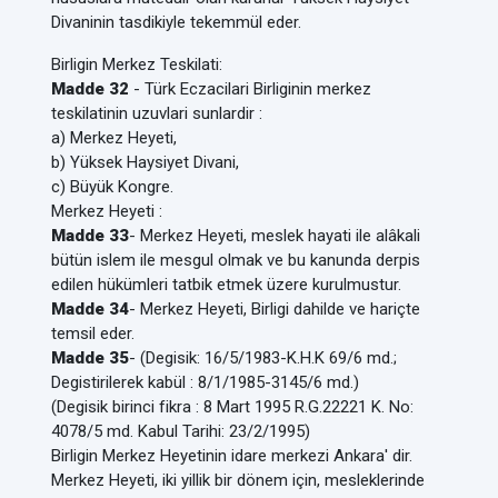
Divaninin tasdikiyle tekemmül eder.
Birligin Merkez Teskilati:
Madde 32
- Türk Eczacilari Birliginin merkez
teskilatinin uzuvlari sunlardir :
a) Merkez Heyeti,
b) Yüksek Haysiyet Divani,
c) Büyük Kongre.
Merkez Heyeti :
Madde 33
- Merkez Heyeti, meslek hayati ile alâkali
bütün islem ile mesgul olmak ve bu kanunda derpis
edilen hükümleri tatbik etmek üzere kurulmustur.
Madde 34
- Merkez Heyeti, Birligi dahilde ve hariçte
temsil eder.
Madde 35
- (Degisik: 16/5/1983-K.H.K 69/6 md.;
Degistirilerek kabül : 8/1/1985-3145/6 md.)
(Degisik birinci fikra : 8 Mart 1995 R.G.22221 K. No:
4078/5 md. Kabul Tarihi: 23/2/1995)
Birligin Merkez Heyetinin idare merkezi Ankara' dir.
Merkez Heyeti, iki yillik bir dönem için, mesleklerinde