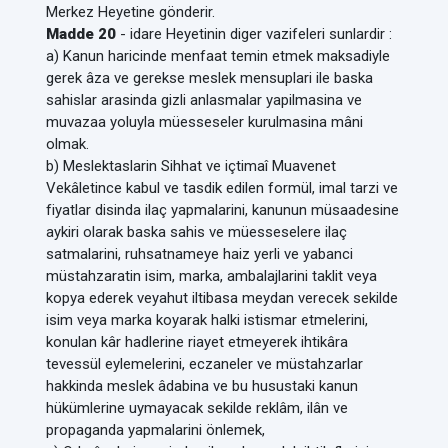
Merkez Heyetine gönderir.
Madde 20
- idare Heyetinin diger vazifeleri sunlardir :
a) Kanun haricinde menfaat temin etmek maksadiyle
gerek âza ve gerekse meslek mensuplari ile baska
sahislar arasinda gizli anlasmalar yapilmasina ve
muvazaa yoluyla müesseseler kurulmasina mâni
olmak.
b) Meslektaslarin Sihhat ve içtimaî Muavenet
Vekâletince kabul ve tasdik edilen formül, imal tarzi ve
fiyatlar disinda ilaç yapmalarini, kanunun müsaadesine
aykiri olarak baska sahis ve müesseselere ilaç
satmalarini, ruhsatnameye haiz yerli ve yabanci
müstahzaratin isim, marka, ambalajlarini taklit veya
kopya ederek veyahut iltibasa meydan verecek sekilde
isim veya marka koyarak halki istismar etmelerini,
konulan kâr hadlerine riayet etmeyerek ihtikâra
tevessül eylemelerini, eczaneler ve müstahzarlar
hakkinda meslek âdabina ve bu husustaki kanun
hükümlerine uymayacak sekilde reklâm, ilân ve
propaganda yapmalarini önlemek,