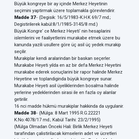
Büyük kongreye bir ay içinde Merkez Heyetinin
seçimini yaptirmak üzere toplamakla görevlendirir.
Madde 37
- (Degisik: 16/5/1983-K.H.K 69/7 md.;
Degistirilerek kabül:8/1/1985-3145/8 md.)
Büyük Kongre' ce Merkez Heyeti' nin hesaplarini
islemlerini ve faaliyetlerini murakabe etmek üzere bu
kanunda yazili usullere göre üç asil üç yedek murakip
seçilir.
Murakiplar kendi aralarindan bir baskan seçerler.
Murakabe Heyeti yilda en az bir defa Merkez Heyetini
murakabe ederek sonuçlarini bir rapor halinde Merkez
Heyetine ve toplandiginda büyük kongreye sunar.
Murakabe Heyeti asil üyeliklerinden bosalma halinde
yerlerine yedeklerinden sirasi ile en fazla oy alanlar
getirilir.
16 nci madde hükmü murakiplar hakkinda da uygulanir.
Madde 38
- (Mülga: 8 Mart 1995 R.G.22221
K.No:4078/17 md.; Kabül Tarihi: 23/2/1995)
(Mülga Olmadan Önceki Hali: Birlik Merkez Heyeti
tarafindan çalistirilacak kimselerin adet ve ücretleri