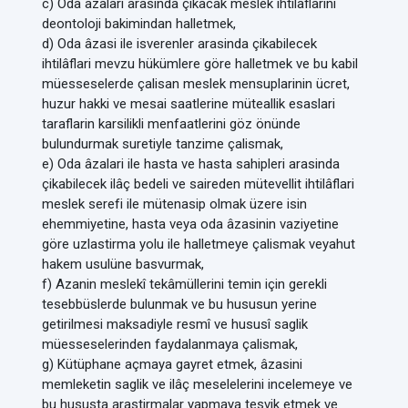
c) Oda âzalari arasinda çikacak meslek ihtilaflarini
deontoloji bakimindan halletmek,
d) Oda âzasi ile isverenler arasinda çikabilecek
ihtilâflari mevzu hükümlere göre halletmek ve bu kabil
müesseselerde çalisan meslek mensuplarinin ücret,
huzur hakki ve mesai saatlerine müteallik esaslari
taraflarin karsilikli menfaatlerini göz önünde
bulundurmak suretiyle tanzime çalismak,
e) Oda âzalari ile hasta ve hasta sahipleri arasinda
çikabilecek ilâç bedeli ve saireden mütevellit ihtilâflari
meslek serefi ile mütenasip olmak üzere isin
ehemmiyetine, hasta veya oda âzasinin vaziyetine
göre uzlastirma yolu ile halletmeye çalismak veyahut
hakem usulüne basvurmak,
f) Azanin meslekî tekâmüllerini temin için gerekli
tesebbüslerde bulunmak ve bu hususun yerine
getirilmesi maksadiyle resmî ve hususî saglik
müesseselerinden faydalanmaya çalismak,
g) Kütüphane açmaya gayret etmek, âzasini
memleketin saglik ve ilâç meselelerini incelemeye ve
bu hususta arastirmalar yapmaya tesvik etmek ve