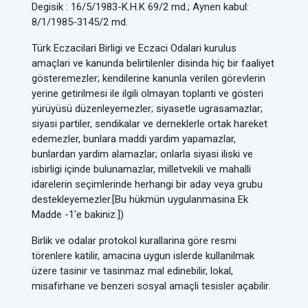
Degisik : 16/5/1983-K.H.K 69/2 md.; Aynen kabul:
8/1/1985-3145/2 md.
Türk Eczacilari Birligi ve Eczaci Odalari kurulus
amaçlari ve kanunda belirtilenler disinda hiç bir faaliyet
gösteremezler; kendilerine kanunla verilen görevlerin
yerine getirilmesi ile ilgili olmayan toplanti ve gösteri
yürüyüsü düzenleyemezler; siyasetle ugrasamazlar;
siyasi partiler, sendikalar ve derneklerle ortak hareket
edemezler, bunlara maddi yardim yapamazlar,
bunlardan yardim alamazlar; onlarla siyasi iliski ve
isbirligi içinde bulunamazlar, milletvekili ve mahalli
idarelerin seçimlerinde herhangi bir aday veya grubu
destekleyemezler.[Bu hükmün uygulanmasina Ek
Madde -1'e bakiniz.])
Birlik ve odalar protokol kurallarina göre resmi
törenlere katilir, amacina uygun islerde kullanilmak
üzere tasinir ve tasinmaz mal edinebilir, lokal,
misafirhane ve benzeri sosyal amaçli tesisler açabilir.