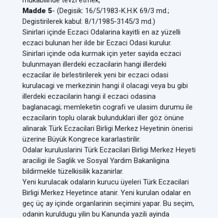
mukabilinde tevzi etmek,
Madde 5
- (Degisik: 16/5/1983-K.H.K 69/3 md.;
Degistirilerek kabul: 8/1/1985-3145/3 md.)
Sinirlari içinde Eczaci Odalarina kayitli en az yüzelli
eczaci bulunan her ilde bir Eczaci Odasi kurulur.
Sinirlari içinde oda kurmak için yeter sayida eczaci
bulunmayan illerdeki eczacilarin hangi illerdeki
eczacilar ile birlestirilerek yeni bir eczaci odasi
kurulacagi ve merkezinin hangi il olacagi veya bu gibi
illerdeki eczacilarin hangi il eczaci odasina
baglanacagi; memleketin cografi ve ulasim durumu ile
eczacilarin toplu olarak bulunduklari iller göz önüne
alinarak Türk Eczacilari Birligi Merkez Heyetinin önerisi
üzerine Büyük Kongrece kararlastirilir.
Odalar kuruluslarini Türk Eczacilari Birligi Merkez Heyeti
araciligi ile Saglik ve Sosyal Yardim Bakanligina
bildirmekle tüzelkisilik kazanirlar.
Yeni kurulacak odalarin kurucu üyeleri Türk Eczacilari
Birligi Merkez Heyetince atanir. Yeni kurulan odalar en
geç üç ay içinde organlarinin seçimini yapar. Bu seçim,
odanin kuruldugu yilin bu Kanunda yazili ayinda