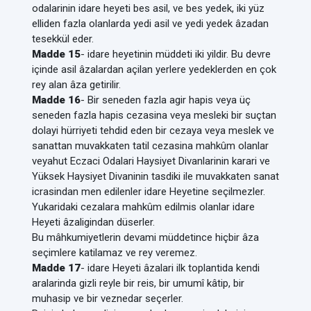
odalarinin idare heyeti bes asil, ve bes yedek, iki yüz
elliden fazla olanlarda yedi asil ve yedi yedek âzadan
tesekkül eder.
Madde 15
- idare heyetinin müddeti iki yildir. Bu devre
içinde asil âzalardan açilan yerlere yedeklerden en çok
rey alan âza getirilir.
Madde 16
- Bir seneden fazla agir hapis veya üç
seneden fazla hapis cezasina veya mesleki bir suçtan
dolayi hürriyeti tehdid eden bir cezaya veya meslek ve
sanattan muvakkaten tatil cezasina mahkûm olanlar
veyahut Eczaci Odalari Haysiyet Divanlarinin karari ve
Yüksek Haysiyet Divaninin tasdiki ile muvakkaten sanat
icrasindan men edilenler idare Heyetine seçilmezler.
Yukaridaki cezalara mahkûm edilmis olanlar idare
Heyeti âzaligindan düserler.
Bu mâhkumiyetlerin devami müddetince hiçbir âza
seçimlere katilamaz ve rey veremez.
Madde 17
- idare Heyeti âzalari ilk toplantida kendi
aralarinda gizli reyle bir reis, bir umumî kâtip, bir
muhasip ve bir veznedar seçerler.