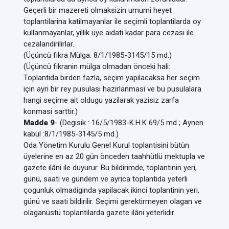
Geçerli bir mazereti olmaksizin umumi heyet
toplantilarina katilmayanlar ile seçimli toplantilarda oy
kullanmayanlar, yillik üye aidati kadar para cezasi ile
cezalandirilirlar.
(Üçüncü fikra Mülga: 8/1/1985-3145/15 md.)
(Üçüncü fikranin mülga olmadan önceki hali:
Toplantida birden fazla, seçim yapilacaksa her seçim
için ayri bir rey pusulasi hazirlanmasi ve bu pusulalara
hangi seçime ait oldugu yazilarak yazisiz zarfa
konmasi sarttir.)
Madde 9
- (Degisik : 16/5/1983-K.H.K 69/5 md ; Aynen
kabül :8/1/1985-3145/5 md.)
Oda Yönetim Kurulu Genel Kurul toplantisini bütün
üyelerine en az 20 gün önceden taahhütlü mektupla ve
gazete ilâni ile duyurur. Bu bildirimde, toplantinin yeri,
günü, saati ve gündem ve ayrica toplantida yeterli
çogunluk olmadiginda yapilacak ikinci toplantinin yeri,
günü ve saati bildirilir. Seçimi gerektirmeyen olagan ve
olaganüstü toplantilarda gazete ilâni yeterlidir.