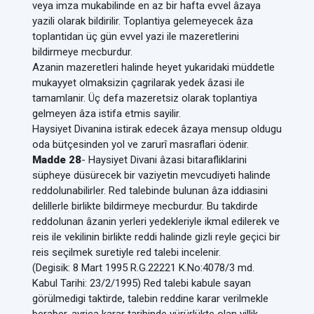
veya imza mukabilinde en az bir hafta evvel âzaya
yazili olarak bildirilir. Toplantiya gelemeyecek âza
toplantidan üç gün evvel yazi ile mazeretlerini
bildirmeye mecburdur.
Azanin mazeretleri halinde heyet yukaridaki müddetle
mukayyet olmaksizin çagrilarak yedek âzasi ile
tamamlanir. Üç defa mazeretsiz olarak toplantiya
gelmeyen âza istifa etmis sayilir.
Haysiyet Divanina istirak edecek âzaya mensup oldugu
oda bütçesinden yol ve zarurî masraflari ödenir.
Madde 28
- Haysiyet Divani âzasi bitarafliklarini
süpheye düsürecek bir vaziyetin mevcudiyeti halinde
reddolunabilirler. Red talebinde bulunan âza iddiasini
delillerle birlikte bildirmeye mecburdur. Bu takdirde
reddolunan âzanin yerleri yedekleriyle ikmal edilerek ve
reis ile vekilinin birlikte reddi halinde gizli reyle geçici bir
reis seçilmek suretiyle red talebi incelenir.
(Degisik: 8 Mart 1995 R.G.22221 K.No:4078/3 md.
Kabul Tarihi: 23/2/1995) Red talebi kabule sayan
görülmedigi taktirde, talebin reddine karar verilmekle