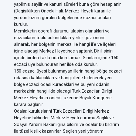
yapilmis sayilir ve kanuni süreleri buna göre hesaplanir.
(Degisiklikten Önceki Hali: Merkez Heyeti karari ile
yurdun lüzum görülen bölgelerinde eczaci odalari
kurulur.
Memleketin cografi durumu, ulasim olanaklari ve
eczacilarin toplu bulunduklari yerler göz önüne
alinarak, her bölgenin merkezi ile hangi il'e ve ilçeleri
içine alacagi Merkez Heyetince saptanir. Bir il siniri
içinde birden fazla oda kurulamaz. Sinirlari içinde 150
eczaci üye bulunduran her ilde oda kurulur.
150 eczaci üyesi bulunmayan illerin hangi bölge eczaci
odasina katilacaklari ve hangi illerle birleserek yeni
bölge eczaci odasi kuracaklari ve bu yeni odanin
merkezinin hangi ilde olacagi Türk Eczacilari Birligi
Merkez Heyetinin önerisi üzerine Büyük Kongrece
karara baglanir.
Odalar, kuruluslarini Türk Eczacilari Birligi Merkez
Heyetine bildirirler. Merkez Heyeti durumu Saglik ve
Sosyal Yardim Bakanligina bildirir ve odalar bu bildirim
ile tüzel kisilik kazanirlar. Seçilen yeni yönetim