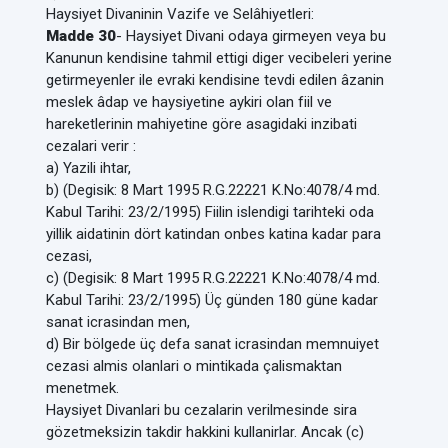
Haysiyet Divaninin Vazife ve Selâhiyetleri:
Madde 30
- Haysiyet Divani odaya girmeyen veya bu
Kanunun kendisine tahmil ettigi diger vecibeleri yerine
getirmeyenler ile evraki kendisine tevdi edilen âzanin
meslek âdap ve haysiyetine aykiri olan fiil ve
hareketlerinin mahiyetine göre asagidaki inzibati
cezalari verir :
a) Yazili ihtar,
b) (Degisik: 8 Mart 1995 R.G.22221 K.No:4078/4 md.
Kabul Tarihi: 23/2/1995) Fiilin islendigi tarihteki oda
yillik aidatinin dört katindan onbes katina kadar para
cezasi,
c) (Degisik: 8 Mart 1995 R.G.22221 K.No:4078/4 md.
Kabul Tarihi: 23/2/1995) Üç günden 180 güne kadar
sanat icrasindan men,
d) Bir bölgede üç defa sanat icrasindan memnuiyet
cezasi almis olanlari o mintikada çalismaktan
menetmek.
Haysiyet Divanlari bu cezalarin verilmesinde sira
gözetmeksizin takdir hakkini kullanirlar. Ancak (c)