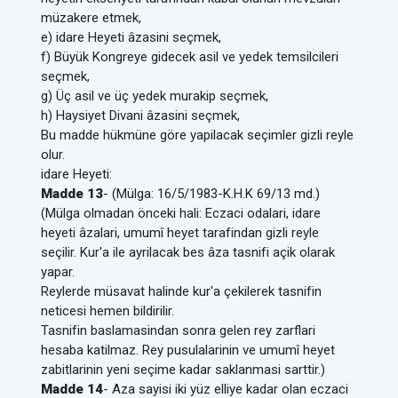
müzakere etmek,
e) idare Heyeti âzasini seçmek,
f) Büyük Kongreye gidecek asil ve yedek temsilcileri
seçmek,
g) Üç asil ve üç yedek murakip seçmek,
h) Haysiyet Divani âzasini seçmek,
Bu madde hükmüne göre yapilacak seçimler gizli reyle
olur.
idare Heyeti:
Madde 13
- (Mülga: 16/5/1983-K.H.K 69/13 md.)
(Mülga olmadan önceki hali: Eczaci odalari, idare
heyeti âzalari, umumî heyet tarafindan gizli reyle
seçilir. Kur'a ile ayrilacak bes âza tasnifi açik olarak
yapar.
Reylerde müsavat halinde kur'a çekilerek tasnifin
neticesi hemen bildirilir.
Tasnifin baslamasindan sonra gelen rey zarflari
hesaba katilmaz. Rey pusulalarinin ve umumî heyet
zabitlarinin yeni seçime kadar saklanmasi sarttir.)
Madde 14
- Aza sayisi iki yüz elliye kadar olan eczaci