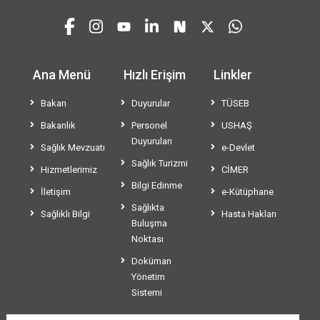
Ana Menü
Hızlı Erişim
Linkler
Bakan
Duyurular
TÜSEB
Bakanlık
Personel
USHAŞ
Duyuruları
Sağlık Mevzuatı
e-Devlet
Sağlık Turizmi
Hizmetlerimiz
CİMER
Bilgi Edinme
İletişim
e-Kütüphane
Sağlıkta
Sağlıklı Bilgi
Hasta Hakları
Buluşma
Noktası
Doküman
Yönetim
Sistemi