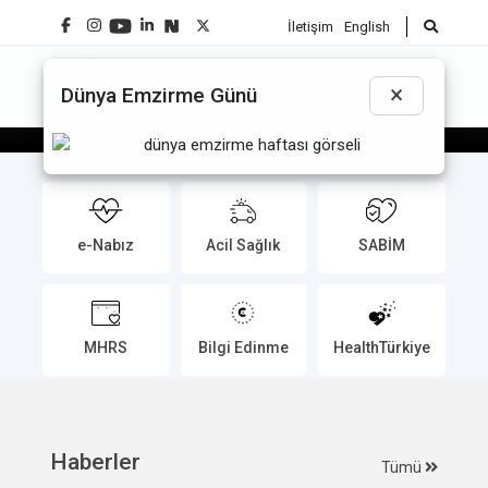
İletişim
English
☰
×
Dünya Emzirme Günü
Sağlık Bakanı Prof. Dr. Kemal
Memişoğlu’nun Batman Ziyareti
e-Nabız
Acil Sağlık
SABİM
MHRS
Bilgi Edinme
HealthTürkiye
Haberler
Tümü