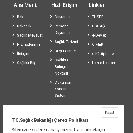
Ana Menü
Hızlı Erişim
Linkler
Bakan
Duyurular
TÜSEB
Bakanlık
Personel
USHAŞ
Duyuruları
Sağlık Mevzuatı
e-Devlet
Sağlık Turizmi
Hizmetlerimiz
CİMER
Bilgi Edinme
İletişim
e-Kütüphane
Sağlıkta
Sağlıklı Bilgi
Hasta Hakları
Buluşma
Noktası
Doküman
Yönetim
Sistemi
Kapat
T.C.Sağlık Bakanlığı
T.C.Sağlık Bakanlığı Çerez Politikası
Üniversiteler Mahallesi Şehit Mehmet Bayraktar
Sitemizde sizlere daha iyi hizmet verebilmek için
Caddesi No:3 Çankaya/Ankara