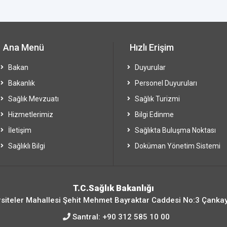
Ana Menü
Hızlı Erişim
Bakan
Duyurular
Bakanlık
Personel Duyuruları
Sağlık Mevzuatı
Sağlık Turizmi
Hizmetlerimiz
Bilgi Edinme
İletişim
Sağlıkta Buluşma Noktası
Sağlıklı Bilgi
Doküman Yönetim Sistemi
T.C.Sağlık Bakanlığı
siteler Mahallesi Şehit Mehmet Bayraktar Caddesi No:3 Çanka
Santral:
+90 312 585 10 00