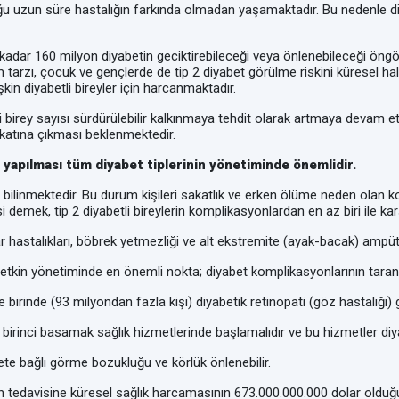
uğu uzun süre hastalığın farkında olmadan yaşamaktadır. Bu nedenle diya
na kadar 160 milyon diyabetin geciktirebileceği veya önlenebileceği öng
 tarzı, çocuk ve gençlerde de tip 2 diyabet görülme riskini küresel hal
kin diyabetli bireyler için harcanmaktadır.
tli birey sayısı sürdürülebilir kalkınmaya tehdit olarak artmaya devam 
 2 katına çıkması beklenmektedir.
 yapılması tüm diyabet tiplerinin yönetiminde önemlidir.
ığı bilinmektedir. Bu durum kişileri sakatlık ve erken ölüme neden olan k
 demek, tip 2 diyabetli bireylerin komplikasyonlardan en az biri ile ka
ar hastalıkları, böbrek yetmezliği ve alt ekstremite (ayak-bacak) amp
n etkin yönetiminde en önemli nokta; diyabet komplikasyonlarının taran
 birinde (93 milyondan fazla kişi) diyabetik retinopati (göz hastalığı) g
 birinci basamak sağlık hizmetlerinde başlamalıdır ve bu hizmetler diya
bete bağlı görme bozukluğu ve körlük önlenebilir.
ın tedavisine küresel sağlık harcamasının 673.000.000.000 dolar olduğ