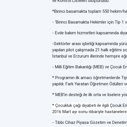
ve Kontrol Listeleri oluşturuldu.
*Birinci basamakta toplam 550 hekim/hemş
- ‘Birinci Basamakta Hekimler için Tip 1 
- Evde bakım hizmetleri kapsamında diyabe
-Sektörler arası işbirliği kapsamında y
yapılan pilot çalışmada 21 halk eğitimi son
İstanbul ve Erzurum illerinde hemşire eği
- Milli Eğitim Bakanlığı (MEB) ve Çocuk En
* Programın ilk amacı öğretmenlerde Tip
yapıldı. Fark Yaratan Öğretmen Ödülleri ver
* MEB’in desteği ile ilk orta ve liselere 
* Çocukluk çağı diyabeti ile ilgili
Çocuk End
2016 Mart ayı sonu itibariyle hastaneler
- Tıbbi Cihaz Piyasa Gözetim ve Denetim