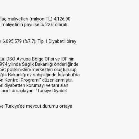
ilaç maliyetleri (milyon TL) 4.126,90
maliyetinin payı ise % 22.6 olarak
 6.095.579 (%7.7); Tip 1 Diyabetli birey
ür. DSÖ Avrupa Bölge Ofisi ve IDF’nin
1994 yılında Sağlık Bakanlığı önderliğinde
t poliklinikleri/merkezleri oluşturulup
ğlık Bakanlığı ev sahipliğinde İstanbul’da
yon Kontrol Programı” düzenlenmiştir.
leri diyabetten korumayı ve tanı alan
ılmasını amaçlayan “Türkiye Diyabet
da ve Türkiye’de mevcut durumu ortaya