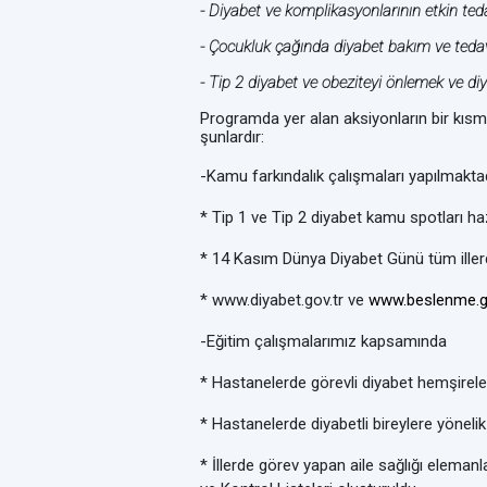
- Diyabet ve komplikasyonlarının etkin ted
- Çocukluk çağında diyabet bakım ve tedavi
- Tip 2 diyabet ve obeziteyi önlemek ve di
Programda yer alan aksiyonların bir kısmı 
şunlardır:
-Kamu farkındalık çalışmaları yapılmaktad
* Tip 1 ve Tip 2 diyabet kamu spotları h
* 14 Kasım Dünya Diyabet Günü tüm illerd
* www.diyabet.gov.tr ve
www.beslenme.go
-Eğitim çalışmalarımız kapsamında
* Hastanelerde görevli diyabet hemşireler
* Hastanelerde diyabetli bireylere yönelik
* İllerde görev yapan aile sağlığı elemanla