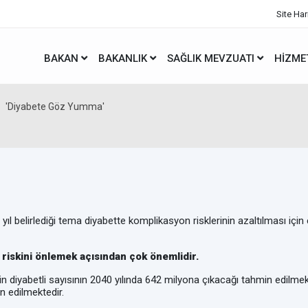
Site Har
BAKAN
BAKANLIK
SAĞLIK MEVZUATI
HIZME
'Diyabete Göz Yumma'
ıl belirlediği tema diyabette komplikasyon risklerinin azaltılması içi
riskini önlemek açısından çok önemlidir.
n diyabetli sayısının 2040 yılında 642 milyona çıkacağı tahmin edilmek
in edilmektedir.