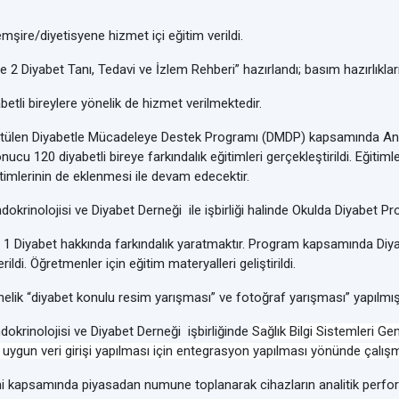
ire/diyetisyene hizmet içi eğitim verildi.
ve 2 Diyabet Tanı, Tedavi ve İzlem Rehberi” hazırlandı; basım hazırlıkla
tli bireylere yönelik de hizmet verilmektedir.
ürütülen Diyabetle Mücadeleye Destek Programı (DMDP) kapsamında An
ucu 120 diyabetli bireye farkındalık eğitimleri gerçekleştirildi. Eğitimle
timlerinin de eklenmesi ile devam edecektir.
dokrinolojisi ve Diyabet Derneği ile işbirliği halinde Okulda Diyabet P
 1 Diyabet hakkında farkındalık yaratmaktır. Program kapsamında Diya
ildi. Öğretmenler için eğitim materyalleri geliştirildi.
yönelik “diyabet konulu resim yarışması” ve fotoğraf yarışması” yapılmı
okrinolojisi ve Diyabet Derneği işbirliğinde
Sağlık Bilgi Sistemleri G
e uygun veri girişi yapılması için entegrasyon yapılması yönünde çalı
i kapsamında piyasadan numune toplanarak cihazların analitik perfor