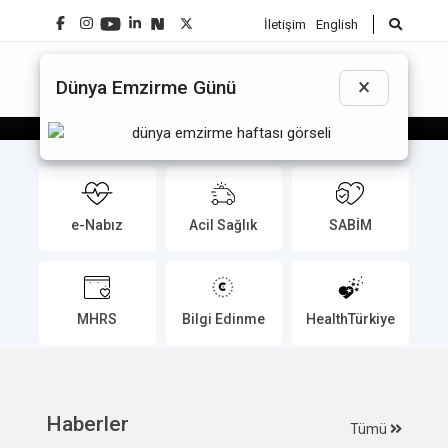
İletişim
English
Sağlık Bakanı Memişoğlu Rize Şehir
☰
×
Dünya Emzirme Günü
Hastanesinde İncelemelerde
Bulundu
e-Nabız
Acil Sağlık
SABİM
MHRS
Bilgi Edinme
HealthTürkiye
Haberler
Tümü