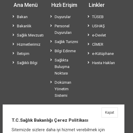
Ana Menü
Hızlı Erişim
Linkler
Bakan
Duyurular
TÜSEB
Bakanlık
Personel
USHAŞ
Duyuruları
Sağlık Mevzuatı
e-Devlet
Sağlık Turizmi
Hizmetlerimiz
CİMER
Bilgi Edinme
İletişim
e-Kütüphane
Sağlıkta
Sağlıklı Bilgi
Hasta Hakları
Buluşma
Noktası
Doküman
Yönetim
Sistemi
Kapat
T.C.Sağlık Bakanlığı
T.C.Sağlık Bakanlığı Çerez Politikası
Üniversiteler Mahallesi Şehit Mehmet Bayraktar
Sitemizde sizlere daha iyi hizmet verebilmek için
Caddesi No:3 Çankaya/Ankara