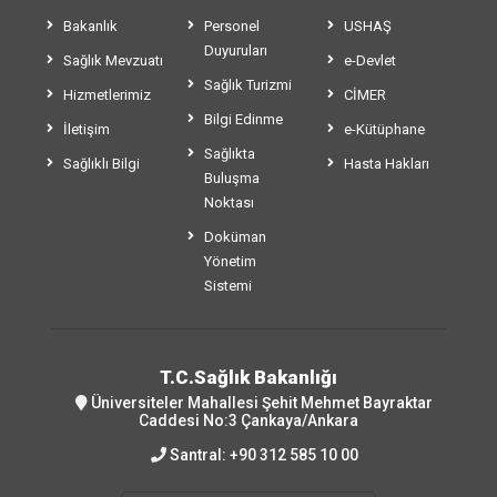
Bakanlık
Personel
USHAŞ
Duyuruları
Sağlık Mevzuatı
e-Devlet
Sağlık Turizmi
Hizmetlerimiz
CİMER
Bilgi Edinme
İletişim
e-Kütüphane
Sağlıkta
Sağlıklı Bilgi
Hasta Hakları
Buluşma
Noktası
Doküman
Yönetim
Sistemi
T.C.Sağlık Bakanlığı
Üniversiteler Mahallesi Şehit Mehmet Bayraktar
Caddesi No:3 Çankaya/Ankara
Santral:
+90 312 585 10 00