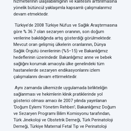
hizmetlerinin ulaşılabilirliğinin ve kalitesini arttırılmasına
yönelik bütüncül yaklaşımla kapsamlı çalışmalarımız
devam etmektedir.
Türkiye’de 2008 Türkiye Nüfus ve Sağlık Araştırmasına
göre % 36.7 olan sezaryen oranının, son doğum
verilerine bakıldığında artış gösterdiği görülmektedir.
Mevcut oran gelişmiş ülkelerin oranlarının, Dünya
Sağlık Örgütü önerilerinin (%5–15) ve Bakanlığımız
hedeflerinin üzerindedir. Bakanlığımız anne ve bebek
sağlığını korumak amacıyla ülke genelindeki tüm
hastanelerde sezaryen endikasyonlarını izlem
çalışmalarını devam ettirmektedir.
Aynı zamanda ülkemizde uygulamada birlikteliğin
sağlanması ve hekimlerin klinik pratiklerinde yol
gösterici olması amacı ile 2007 yılında yayınlanan
‘Doğum Eylemi Yönetim Rehberi’; Bakanlığımız Doğum
ve Sezaryen Programı Bilim Komisyonu tarafından,
Türk Jinekoloji ve Obstetrik Derneği, Türk Perinatoloji
Derneği, Türkiye Maternal Fetal Tıp ve Perinatoloji