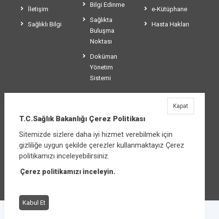
Bilgi Edinme
İletişim
e-Kütüphane
Sağlıkta
Sağlıklı Bilgi
Hasta Hakları
Buluşma
Noktası
Doküman
Yönetim
Sistemi
Kapat
T.C.Sağlık Bakanlığı
T.C.Sağlık Bakanlığı Çerez Politikası
Üniversiteler Mahallesi Şehit Mehmet Bayraktar
Sitemizde sizlere daha iyi hizmet verebilmek için
Caddesi No:3 Çankaya/Ankara
gizliliğe uygun şekilde çerezler kullanmaktayız Çerez
Santral:
+90 312 585 10 00
politikamızı inceleyebilirsiniz.
Çerez politikamızı inceleyin.
Diğer iletişim seçenekleri
Kabul Et
Çerez Politikası
Bilgi Güvenliği İhlal Bildirimi