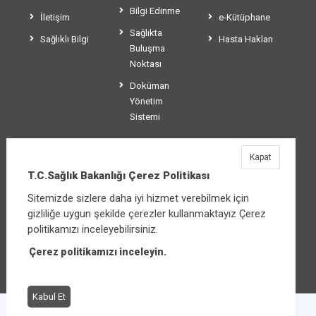
Bilgi Edinme
İletişim
e-Kütüphane
Sağlıkta
Sağlıklı Bilgi
Hasta Hakları
Buluşma
Noktası
Doküman
Yönetim
Sistemi
Kapat
T.C.Sağlık Bakanlığı
T.C.Sağlık Bakanlığı Çerez Politikası
Üniversiteler Mahallesi Şehit Mehmet Bayraktar
Sitemizde sizlere daha iyi hizmet verebilmek için
Caddesi No:3 Çankaya/Ankara
gizliliğe uygun şekilde çerezler kullanmaktayız Çerez
Santral:
+90 312 585 10 00
politikamızı inceleyebilirsiniz.
Çerez politikamızı inceleyin.
Diğer iletişim seçenekleri
Kabul Et
Çerez Politikası
Bilgi Güvenliği İhlal Bildirimi