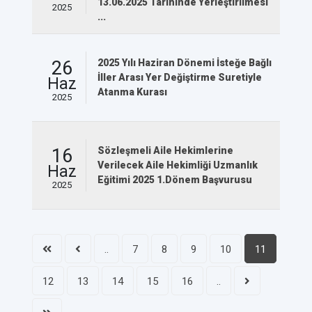
13.06.2025 Tarihinde Yerleştirilmesi
2025
...
26
2025 Yılı Haziran Dönemi İsteğe Bağlı
İller Arası Yer Değiştirme Suretiyle
Haz
Atanma Kurası
2025
16
Sözleşmeli Aile Hekimlerine
Verilecek Aile Hekimliği Uzmanlık
Haz
Eğitimi 2025 1.Dönem Başvurusu
2025
..
7
8
9
10
11
12
13
14
15
16
..