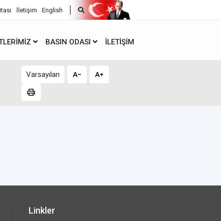
itası
İletişim
English
TLERIMIZ
BASIN ODASI
İLETIŞIM
Varsayılan
Linkler