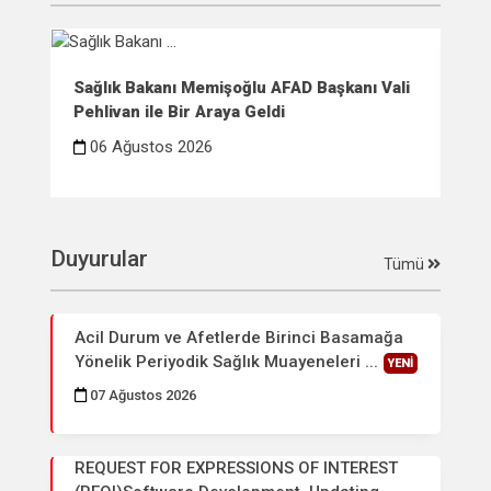
Sağlık Bakanı Memişoğlu AFAD Başkanı Vali
Sağ
Pehlivan ile Bir Araya Geldi
Çif
06 Ağustos 2026
0
Duyurular
Tümü
Acil Durum ve Afetlerde Birinci Basamağa
Yönelik Periyodik Sağlık Muayeneleri ...
YENİ
07 Ağustos 2026
REQUEST FOR EXPRESSIONS OF INTEREST