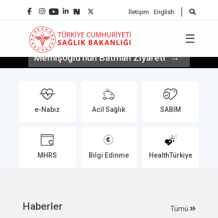
İletişim
English
☰
Sağlık Bakanı Prof. Dr. Kemal
Memişoğlu’nun Batman Ziyareti
e-Nabız
Acil Sağlık
SABİM
MHRS
Bilgi Edinme
HealthTürkiye
Haberler
Tümü