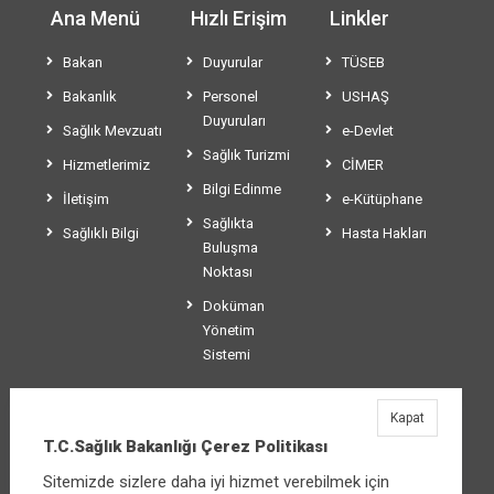
Ana Menü
Hızlı Erişim
Linkler
Bakan
Duyurular
TÜSEB
Bakanlık
Personel
USHAŞ
Duyuruları
Sağlık Mevzuatı
e-Devlet
Sağlık Turizmi
Hizmetlerimiz
CİMER
Bilgi Edinme
İletişim
e-Kütüphane
Sağlıkta
Sağlıklı Bilgi
Hasta Hakları
Buluşma
Noktası
Doküman
Yönetim
Sistemi
Kapat
T.C.Sağlık Bakanlığı
T.C.Sağlık Bakanlığı Çerez Politikası
Üniversiteler Mahallesi Şehit Mehmet Bayraktar
Sitemizde sizlere daha iyi hizmet verebilmek için
Caddesi No:3 Çankaya/Ankara